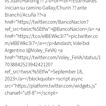
vs Juan/Harding ?? 2-0<br><br>?Este martes
inician su camino Gallay/Churin ?? ante
Bianchi/Acuña ??<a
href="https://twitter.com/BancoNacion?
ref_src=twsrc%5Etfw">@BancoNacion</a> <a
href="https://t.co/elBEWkc3i7">pic.twitter.co
m/elBEWkc3i7</a></p>&mdash; Voleibol
Argentino (@Voley_FeVA) <a
href="https://twitter.com/Voley_FeVA/status/1
703884252394242120?
ref_src=twsrc%5Etfw">September 18,
2023</a></blockquote> <script async
src="https://platform.twitter.com/widgets.js"
charset="utf-8"></script>