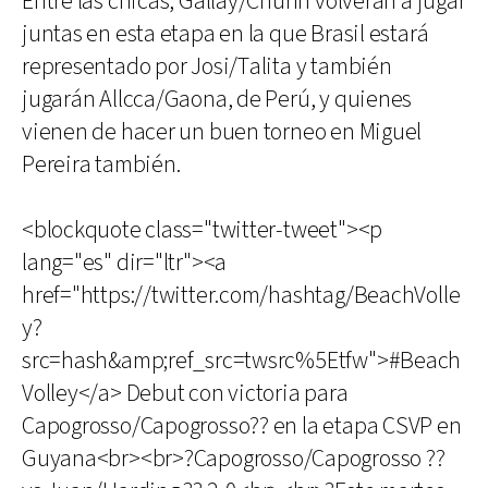
Entre las chicas, Gallay/Churín volverán a jugar
juntas en esta etapa en la que Brasil estará
representado por Josi/Talita y también
jugarán Allcca/Gaona, de Perú, y quienes
vienen de hacer un buen torneo en Miguel
Pereira también.
<blockquote class="twitter-tweet"><p
lang="es" dir="ltr"><a
href="https://twitter.com/hashtag/BeachVolle
y?
src=hash&amp;ref_src=twsrc%5Etfw">#Beach
Volley</a> Debut con victoria para
Capogrosso/Capogrosso?? en la etapa CSVP en
Guyana<br><br>?Capogrosso/Capogrosso ??