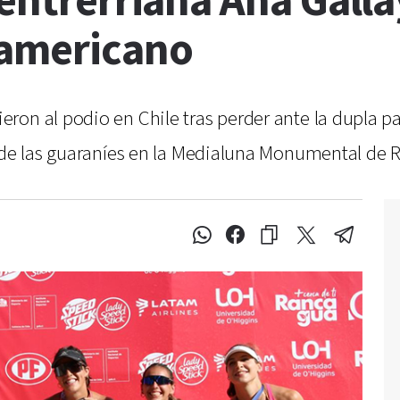
a entrerriana Ana Gal
damericano
on al podio en Chile tras perder ante la dupla par
r de las guaraníes en la Medialuna Monumental de 