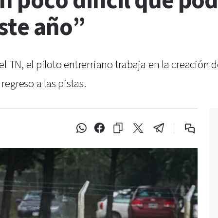
n poco difícil que po
este año”
l TN, el piloto entrerriano trabaja en la creación
egreso a las pistas.