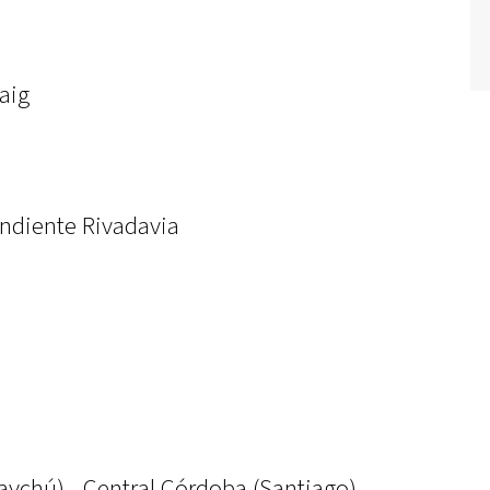
aig
ndiente Rivadavia
ychú) - Central Córdoba (Santiago)