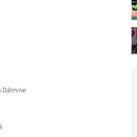
a Dálmine
á