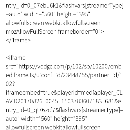
ntry_id=0_07ebu6k1&flashvars[streamerType]
=auto" width="560" height="395"
allowfullscreen webkitallowfullscreen
mozAllowFullScreen frameborder="0">
</iframe>
<iframe
src="https://vodgc.com/p/102/sp/10200/emb
edIframeJs/uiconf_id/23448755/partner_id/1
02?
iframeembed=true&playerId=mediaplayer_CL
AVID20170826_0045_1503783607183_681&e
ntry_id=0_qt76zcf7&flashvars[streamerType]=
auto" width="560" height="395"
allowfullscreen webkitallowfullscreen