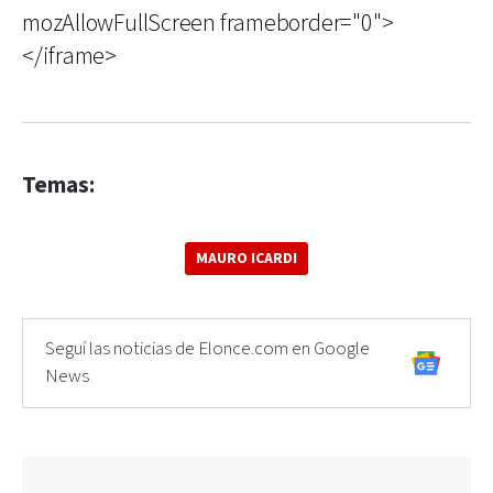
mozAllowFullScreen frameborder="0">
</iframe>
Temas:
MAURO ICARDI
Seguí las noticias de Elonce.com en Google
News