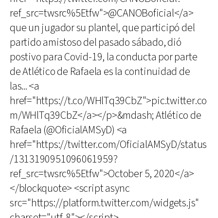
ref_src=twsrc%5Etfw">@CANOBoficial</a>
que un jugador su plantel, que participó del
partido amistoso del pasado sábado, dió
postivo para Covid-19, la conducta por parte
de Atlético de Rafaela es la continuidad de
las... <a
href="https://t.co/WHlTq39CbZ">pic.twitter.co
m/WHlTq39CbZ</a></p>&mdash; Atlético de
Rafaela (@OficialAMSyD) <a
href="https://twitter.com/OficialAMSyD/status
/1313190951096061959?
ref_src=twsrc%5Etfw">October 5, 2020</a>
</blockquote> <script async
src="https://platform.twitter.com/widgets.js"
charset="utf-8"></script>