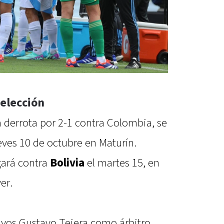
Selección
a derrota por 2-1 contra Colombia, se
eves 10 de octubre en Maturín.
gará contra
Bolivia
el martes 15, en
er.
ayos Gustavo Tejera como árbitro