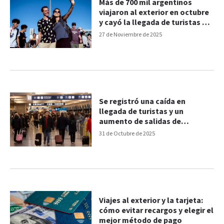
Más de 700 mil argentinos
viajaron al exterior en octubre
y cayó la llegada de turistas al
país
27 de Noviembre de 2025
Se registró una caída en
llegada de turistas y un
aumento de salidas de
residentes: los porcentajes
31 de Octubre de 2025
Viajes al exterior y la tarjeta:
cómo evitar recargos y elegir el
mejor método de pago