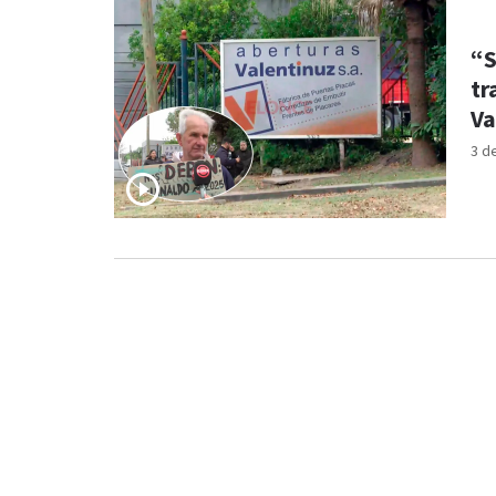
“S
tr
Va
3 d