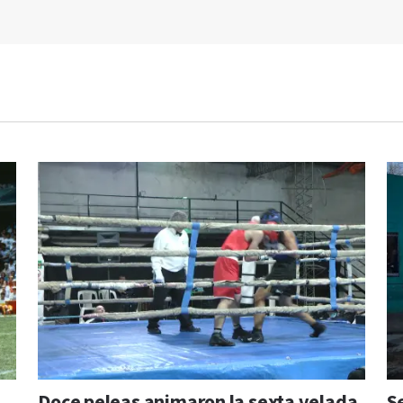
Doce peleas animaron la sexta velada
S