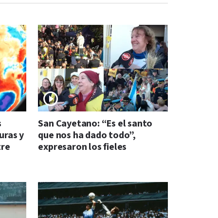
s
San Cayetano: “Es el santo
uras y
que nos ha dado todo”,
tre
expresaron los fieles