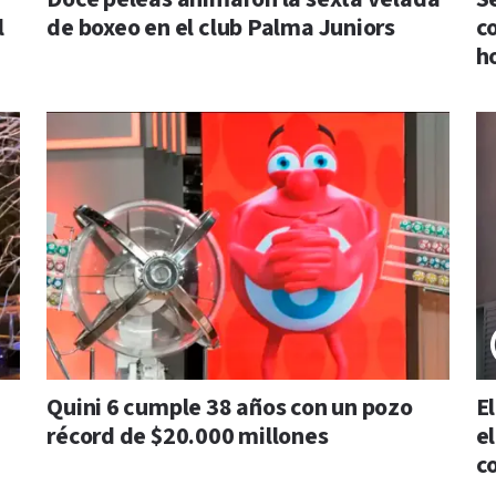
l
de boxeo en el club Palma Juniors
c
h
Quini 6 cumple 38 años con un pozo
E
récord de $20.000 millones
e
c