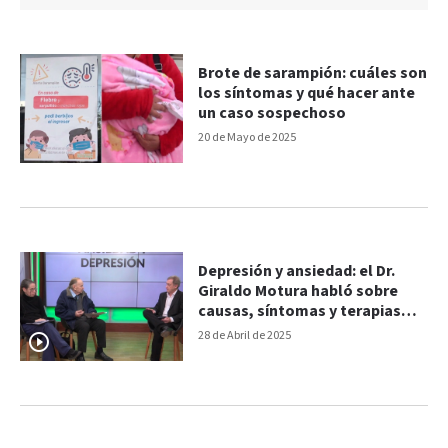
Brote de sarampión: cuáles son
los síntomas y qué hacer ante
un caso sospechoso
20 de Mayo de 2025
Depresión y ansiedad: el Dr.
Giraldo Motura habló sobre
causas, síntomas y terapias
naturales
28 de Abril de 2025