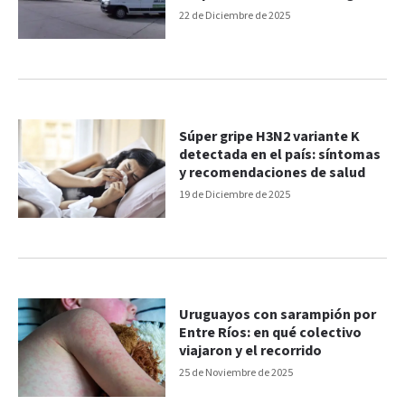
y usar barbijo
22 de Diciembre de 2025
Súper gripe H3N2 variante K
detectada en el país: síntomas
y recomendaciones de salud
19 de Diciembre de 2025
Uruguayos con sarampión por
Entre Ríos: en qué colectivo
viajaron y el recorrido
25 de Noviembre de 2025