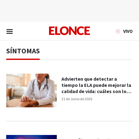
EN VIVO
VIVO
SÍNTOMAS
Advierten que detectar a
tiempo la ELA puede mejorar la
calidad de vida: cuáles son los
síntomas iniciales
21 de Junio de 2026