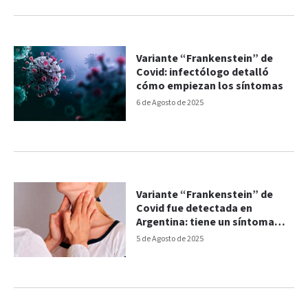
Variante “Frankenstein” de
Covid: infectólogo detalló
cómo empiezan los síntomas
6 de Agosto de 2025
Variante “Frankenstein” de
Covid fue detectada en
Argentina: tiene un síntoma
característico
5 de Agosto de 2025