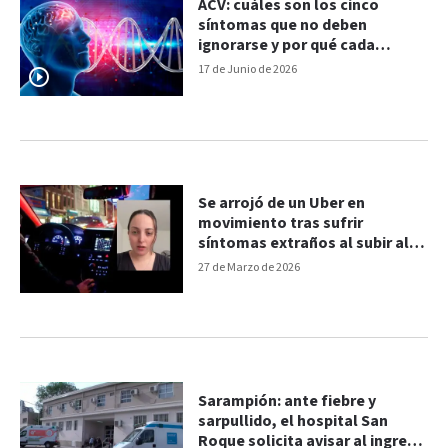
ACV: cuáles son los cinco
síntomas que no deben
ignorarse y por qué cada
minuto cuenta
17 de Junio de 2026
Se arrojó de un Uber en
movimiento tras sufrir
síntomas extraños al subir al
auto
27 de Marzo de 2026
Sarampión: ante fiebre y
sarpullido, el hospital San
Roque solicita avisar al ingreso