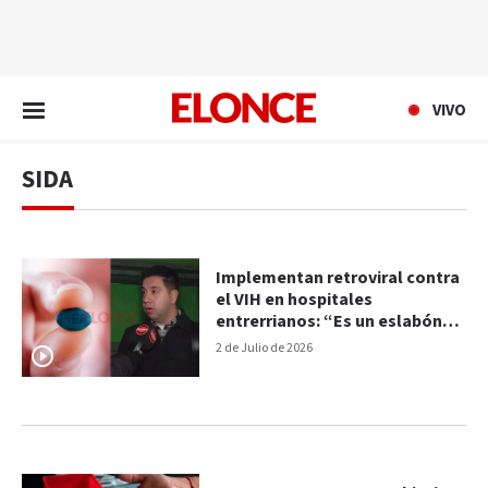
EN VIVO
VIVO
SIDA
Implementan retroviral contra
el VIH en hospitales
entrerrianos: “Es un eslabón
más a la cadena de prevención"
2 de Julio de 2026