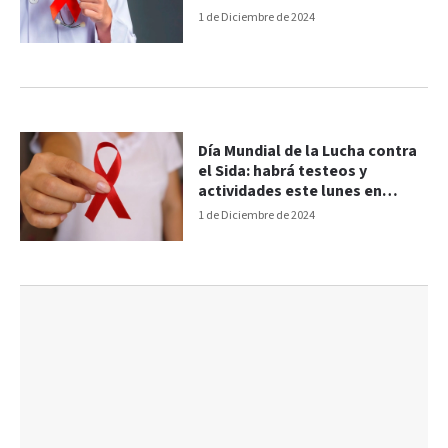
1 de Diciembre de 2024
Día Mundial de la Lucha contra
el Sida: habrá testeos y
actividades este lunes en
Paraná
1 de Diciembre de 2024