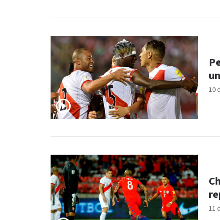
Pe
un
10 
Ch
re
11 