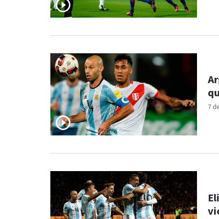
Ar
qu
7 d
El
vi