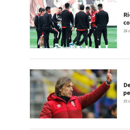
Ri
co
28 
De
pe
25 