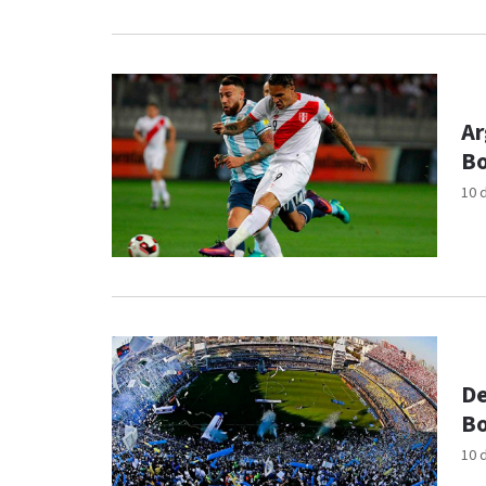
Ar
B
10 
De
B
10 