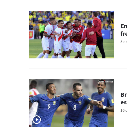
En
fr
5 d
Br
es
16 