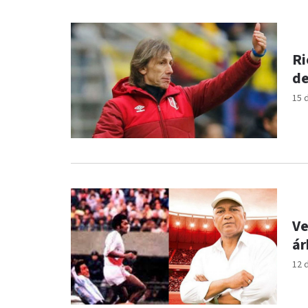
Ri
de
15 
Ve
ár
12 