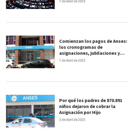
7 de Abril de 2025
Comienzan los pagos de Anses:
los cronogramas de
asignaciones, jubilaciones y
AUH
7 de Abril de 2025
Por qué los padres de 870.891
niños dejaron de cobrar la
Asignación por Hijo
3 de Abril de 2025