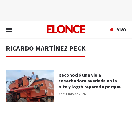
EN VIVO
VIVO
RICARDO MARTÍNEZ PECK
Reconoció una vieja
cosechadora averiada en la
ruta y logró repararla porque
sabía todos sus secretos
3 de Junio de 2026