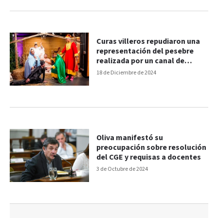
Curas villeros repudiaron una
representación del pesebre
realizada por un canal de
streaming
18 de Diciembre de 2024
Oliva manifestó su
preocupación sobre resolución
del CGE y requisas a docentes
3 de Octubre de 2024