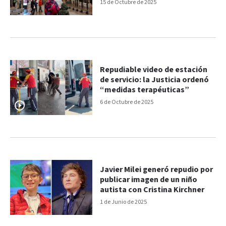
Bariloche
15 de Octubre de 2025
Repudiable video de estación
de servicio: la Justicia ordenó
“medidas terapéuticas”
6 de Octubre de 2025
Javier Milei generó repudio por
publicar imagen de un niño
autista con Cristina Kirchner
1 de Junio de 2025