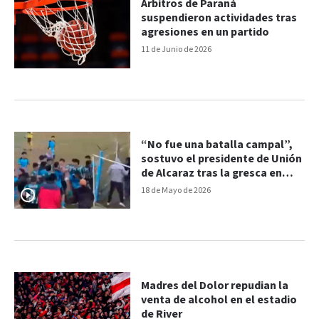
Árbitros de Paraná
suspendieron actividades tras
agresiones en un partido
11 de Junio de 2026
“No fue una batalla campal”,
sostuvo el presidente de Unión
de Alcaraz tras la gresca en
Paraná Campaña: video
18 de Mayo de 2026
Madres del Dolor repudian la
venta de alcohol en el estadio
de River