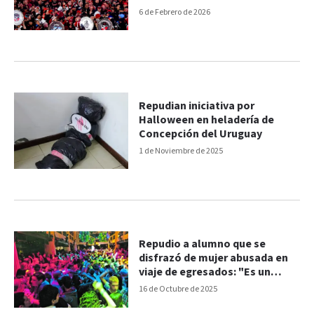
6 de Febrero de 2026
Repudian iniciativa por
Halloween en heladería de
Concepción del Uruguay
1 de Noviembre de 2025
Repudio a alumno que se
disfrazó de mujer abusada en
viaje de egresados: "Es un
atentado"
16 de Octubre de 2025