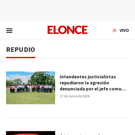
EN VIVO
VIVO
REPUDIO
Intendentes justicialistas
repudiaron la agresión
denunciada por el jefe comunal
Martín Ruiz
17 de Junio de 2026