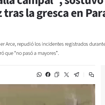
lla campal”, sostuvo 
z tras la gresca en P
ier Arce, repudió los incidentes registrados durant
uró que “no pasó a mayores”.