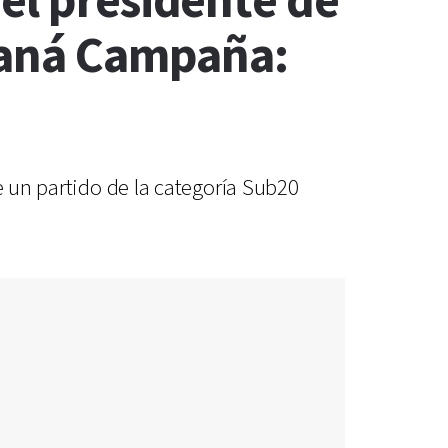
el presidente de
araná Campaña:
e un partido de la categoría Sub20