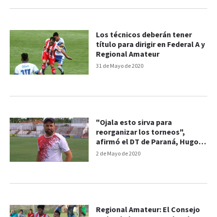
Los técnicos deberán tener
título para dirigir en Federal A y
Regional Amateur
31 de Mayo de 2020
"Ojala esto sirva para
reorganizar los torneos",
afirmó el DT de Paraná, Hugo
Fontana
2 de Mayo de 2020
Regional Amateur: El Consejo