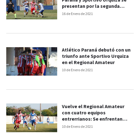
Paraná y Sportivo Urquiza se
presentan por la segunda
fecha
16 de Enero de 2021
Atlético Paraná debutó con un
triunfo ante Sportivo Urquiza
en el Regional Amateur
10 de Enero de 2021
Vuelve el Regional Amateur
con cuatro equipos
entrerrianos: Se enfrentan
Sportivo y Paraná
10 de Enero de 2021