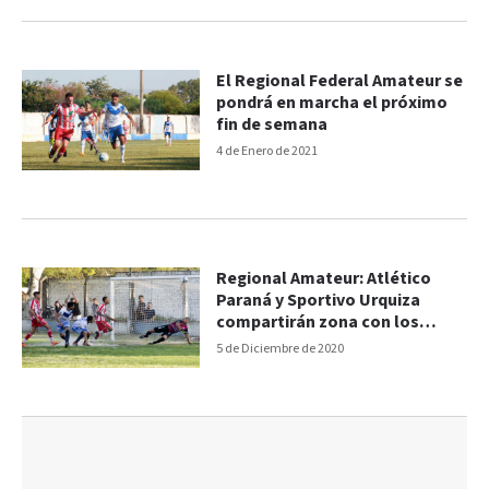
El Regional Federal Amateur se
pondrá en marcha el próximo
fin de semana
4 de Enero de 2021
Regional Amateur: Atlético
Paraná y Sportivo Urquiza
compartirán zona con los
entrerrianos
5 de Diciembre de 2020