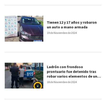
Tienen 12 y 17 años y robaron
un auto a mano armada
19 de Noviembre de 2024
Ladrón con frondoso
prontuario fue detenido tras
robar varios elementos de una
vivienda en Paraná
18 de Noviembre de 2024