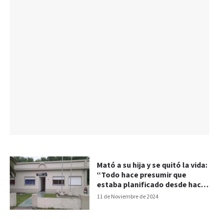
Mató a su hija y se quitó la vida:
“Todo hace presumir que
estaba planificado desde hace
un tiempo”
11 de Noviembre de 2024