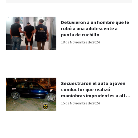
Detuvieron a un hombre que le
robó a una adolescente a
punta de cuchillo
18 de Noviembre de 2024
Secuestraron el auto a joven
conductor que realizó
maniobras imprudentes a alta
velocidad
15 de Noviembre de 2024