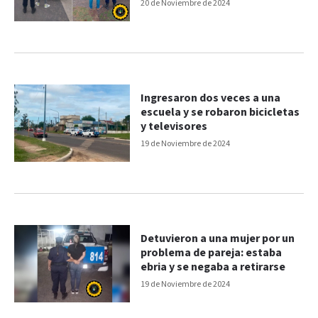
domiciliario
20 de Noviembre de 2024
Ingresaron dos veces a una
escuela y se robaron bicicletas
y televisores
19 de Noviembre de 2024
Detuvieron a una mujer por un
problema de pareja: estaba
ebria y se negaba a retirarse
19 de Noviembre de 2024