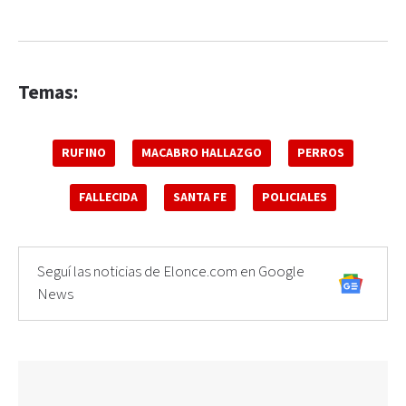
Temas:
RUFINO
MACABRO HALLAZGO
PERROS
FALLECIDA
SANTA FE
POLICIALES
Seguí las noticias de Elonce.com en Google
News