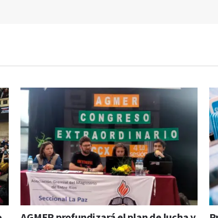
o
AGMER profundizará el plan de lucha y
P