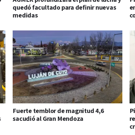
quedó facultado para definir nuevas
e
medidas
c
Fuerte temblor de magnitud 4,6
Pi
s
sacudió al Gran Mendoza
r
c