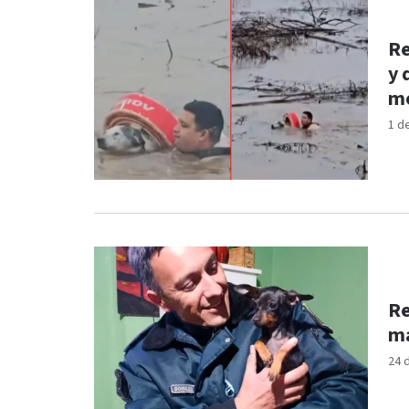
Re
y 
m
1 d
Re
ma
24 