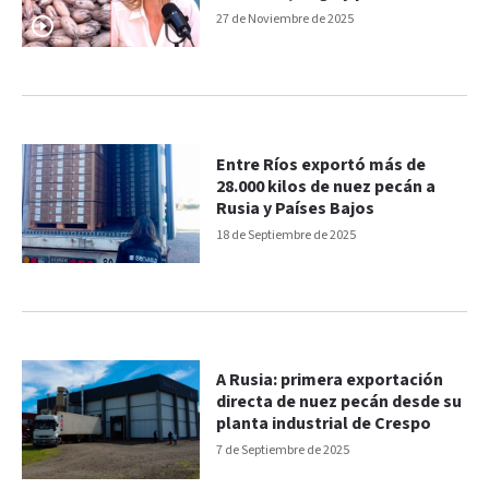
para un cultivo de perfil
27 de Noviembre de 2025
exportador
Entre Ríos exportó más de
28.000 kilos de nuez pecán a
Rusia y Países Bajos
18 de Septiembre de 2025
A Rusia: primera exportación
directa de nuez pecán desde su
planta industrial de Crespo
7 de Septiembre de 2025