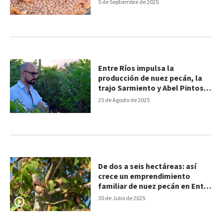
5 de Septiembre de 2025
Entre Ríos impulsa la
producción de nuez pecán, la
trajo Sarmiento y Abel Pintos
es su “embajador”
25 de Agosto de 2025
De dos a seis hectáreas: así
crece un emprendimiento
familiar de nuez pecán en Entre
Ríos
30 de Julio de 2025