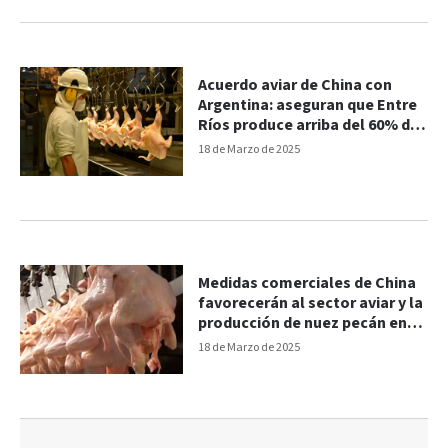
Acuerdo aviar de China con
Argentina: aseguran que Entre
Ríos produce arriba del 60% de
la exportación
18 de Marzo de 2025
Medidas comerciales de China
favorecerán al sector aviar y la
producción de nuez pecán en
Entre Ríos
18 de Marzo de 2025