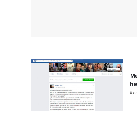
Mu
he
8 d