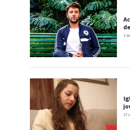
Ac
de
3 d
Ig
jo
27 