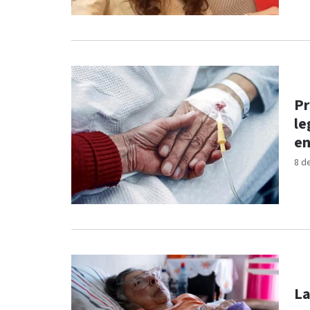
Pr
le
en
8 d
La