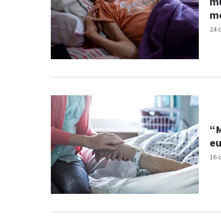
mu
mo
24 
“M
e
16 