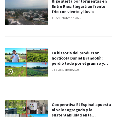
Rige alerta por tormentas en
Entre Ríos: llegará un frente
frío con viento y lluvia
11 de Octubre de 2025
La historia del productor
hortícola Daniel Brandolín:
perdió todo por el granizo y
una idea lo hizo resurgir
9 de Octubre de 2025
Cooperativa El Espinal apuesta
al valor agregado y la
sustentabilidad en la