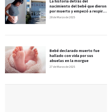
La historia detrás del
nacimiento del bebé que dieron
por muerto y empezó a respirar
en la morgue: cómo sigue
28 de Marzo de 2025
Bebé declarado muerto fue
hallado con vida por sus
abuelas en la morgue
27 de Marzo de 2025