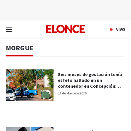
EN VIVO
VIVO
MORGUE
Seis meses de gestación tenía
el feto hallado en un
contenedor en Concepción:
investigan las cámaras
11 de Mayo de 2026