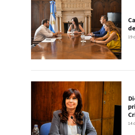
Ca
de
19 
Di
pr
Cr
14 