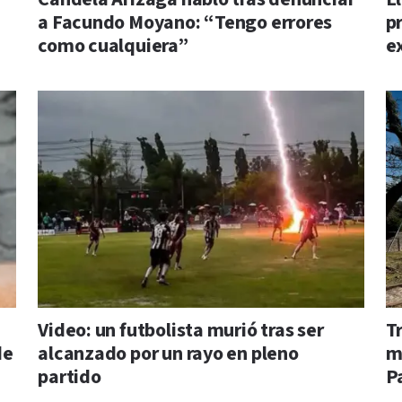
a Facundo Moyano: “Tengo errores
pr
como cualquiera”
e
Video: un futbolista murió tras ser
T
de
alcanzado por un rayo en pleno
me
partido
P