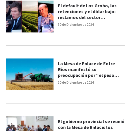
El default de Los Grobo, las
retenciones y el dólar bajo:
reclamos del sector
agropecuario
30 de Diciembre de 2024
La Mesa de Enlace de Entre
Ríos manifestó su
preocupación por “el peso
impositivo actual”
30 de Diciembre de 2024
El gobierno provincial se reunió
con la Mesa de Enlace: los