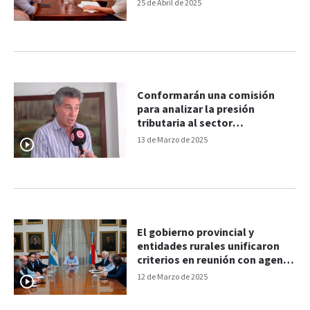
25 de Abril de 2025
Conformarán una comisión
para analizar la presión
tributaria al sector
agropecuario
13 de Marzo de 2025
El gobierno provincial y
entidades rurales unificaron
criterios en reunión con agenda
abierta
12 de Marzo de 2025