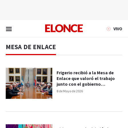
EN VIVO
VIVO
MESA DE ENLACE
Frigerio recibió a la Mesa de
Enlace que valoró el trabajo
junto con el gobierno
provincial
8 de Mayo de 2026