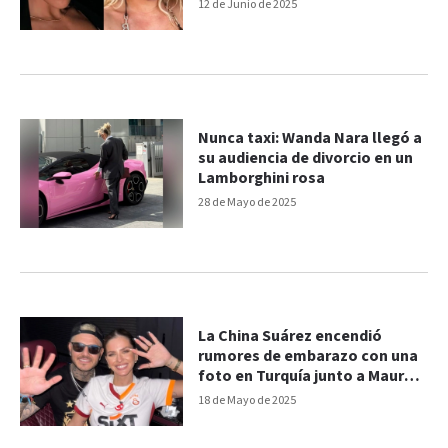
12 de Junio de 2025
Nunca taxi: Wanda Nara llegó a
su audiencia de divorcio en un
Lamborghini rosa
28 de Mayo de 2025
La China Suárez encendió
rumores de embarazo con una
foto en Turquía junto a Mauro
Icardi
18 de Mayo de 2025