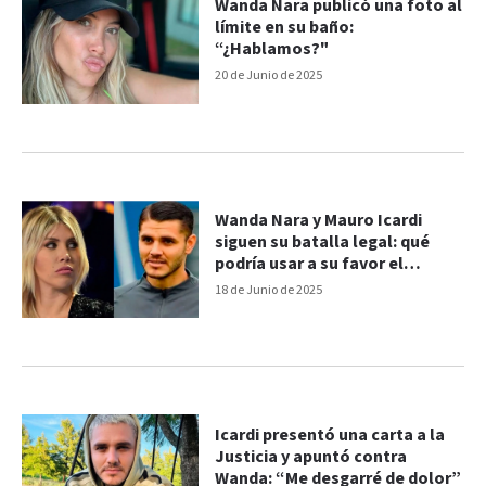
Wanda Nara publicó una foto al
límite en su baño:
“¿Hablamos?"
20 de Junio de 2025
Wanda Nara y Mauro Icardi
siguen su batalla legal: qué
podría usar a su favor el
futbolista
18 de Junio de 2025
Icardi presentó una carta a la
Justicia y apuntó contra
Wanda: “Me desgarré de dolor”