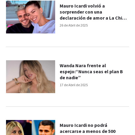
Mauro Icardi volvió a
sorprender con una
declaración de amor a La China
Suárez
26 de Abril de 2025
Wanda Nara frente al
espejo:“Nunca seas el plan B
de nadie”
17 de Abril de 2025
Mauro Icardi no podrá
acercarse a menos de 500