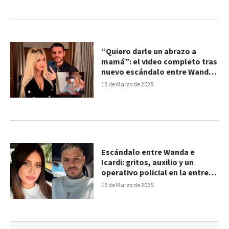
“Quiero darle un abrazo a
mamá”: el video completo tras
nuevo escándalo entre Wanda
e Icardi
15 de Marzo de 2025
Escándalo entre Wanda e
Icardi: gritos, auxilio y un
operativo policial en la entrega
de sus hijas
15 de Marzo de 2025