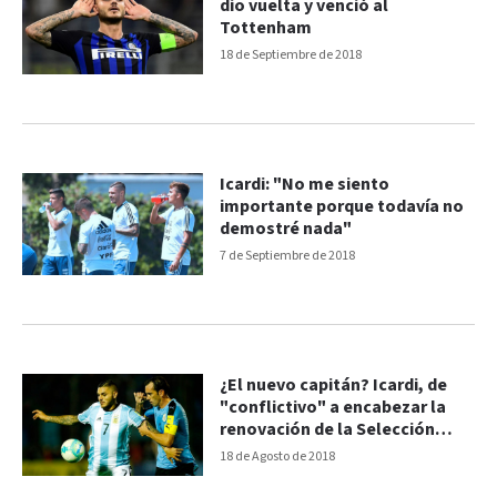
dio vuelta y venció al
Tottenham
18 de Septiembre de 2018
Icardi: "No me siento
importante porque todavía no
demostré nada"
7 de Septiembre de 2018
¿El nuevo capitán? Icardi, de
"conflictivo" a encabezar la
renovación de la Selección
Argentina
18 de Agosto de 2018