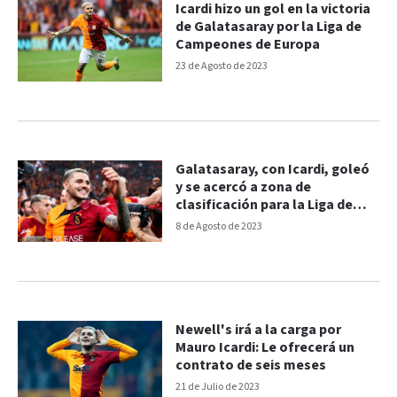
Icardi hizo un gol en la victoria
de Galatasaray por la Liga de
Campeones de Europa
23 de Agosto de 2023
Galatasaray, con Icardi, goleó
y se acercó a zona de
clasificación para la Liga de
Campeones
8 de Agosto de 2023
Newell's irá a la carga por
Mauro Icardi: Le ofrecerá un
contrato de seis meses
21 de Julio de 2023