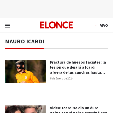
EN VIVO
VIVO
MAURO ICARDI
Fractura de huesos faciales: la
lesión que dejará a Icardi
afuera de las canchas hasta
febrero
6 de Enero de 2024
Video: Icardi se dio un duro