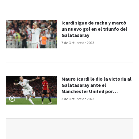
Icardi sigue de racha y marcó
un nuevo gol en el triunfo del
Galatasaray
7 de Octubre de 2023
Mauro Icardi le dio la victoria al
Galatasaray ante el
Manchester United por
Champions: los goles
3 de Octubre de 2023