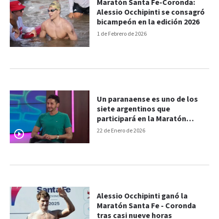
Maratón Santa Fe-Coronda:
Alessio Occhipinti se consagró
bicampeón en la edición 2026
1 de Febrero de 2026
Un paranaense es uno de los
siete argentinos que
participará en la Maratón
Acuática Santa Fe-Coronda
22 de Enero de 2026
Alessio Occhipinti ganó la
Maratón Santa Fe - Coronda
tras casi nueve horas