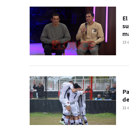
El
su
má
23 
Pa
de
21 