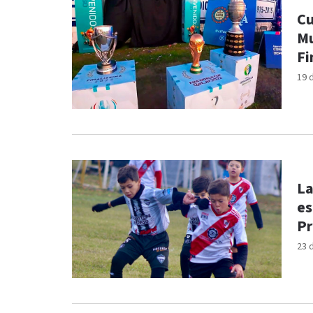
Cu
Mu
Fi
19 
La
es
Pr
23 