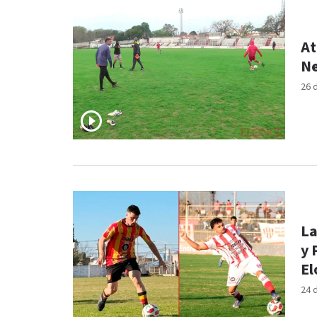
At
Ne
26 
La
y 
El
24 