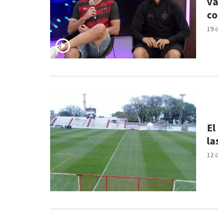
va
co
19 
El
la
12 