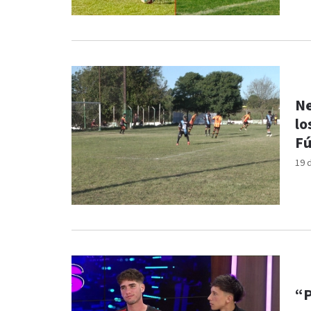
Ne
lo
Fú
19 
“P