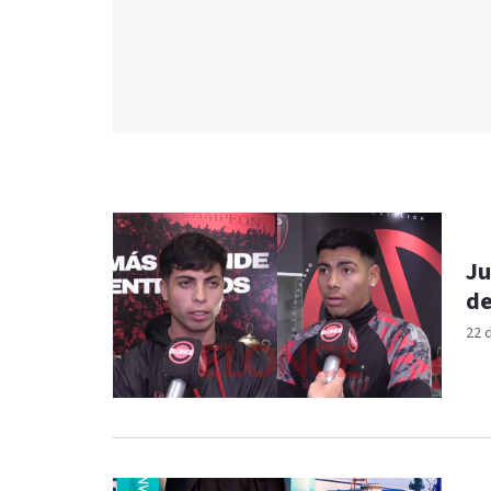
Ju
de
22 