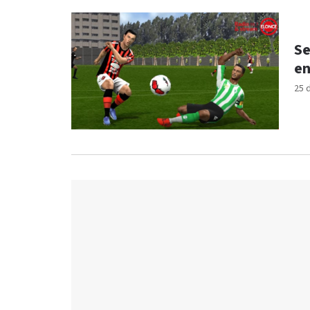
Se
en
25 