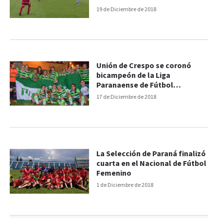
19 de Diciembre de 2018
Unión de Crespo se coronó
bicampeón de la Liga
Paranaense de Fútbol
Femenino
17 de Diciembre de 2018
La Selección de Paraná finalizó
cuarta en el Nacional de Fútbol
Femenino
1 de Diciembre de 2018