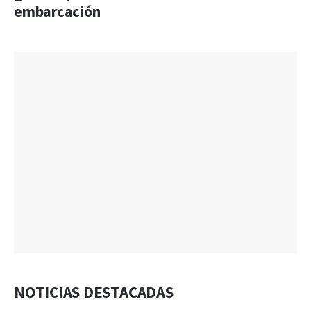
embarcación
NOTICIAS DESTACADAS