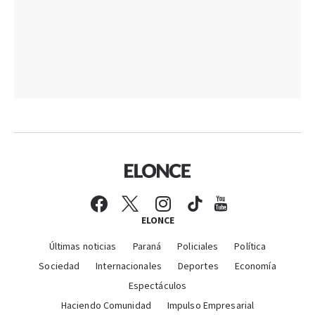
ELONCE
Últimas noticias
Paraná
Policiales
Política
Sociedad
Internacionales
Deportes
Economía
Espectáculos
Haciendo Comunidad
Impulso Empresarial