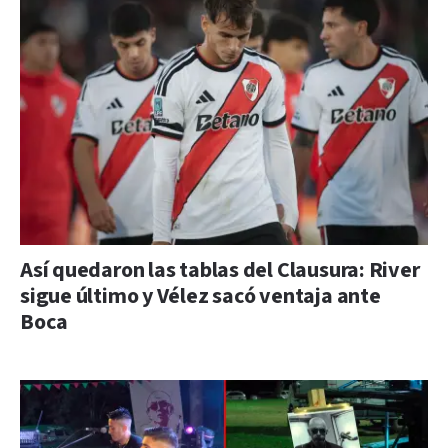
Así quedaron las tablas del Clausura: River
sigue último y Vélez sacó ventaja ante
Boca