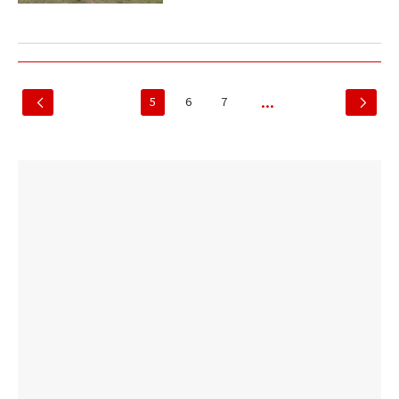
5
6
7