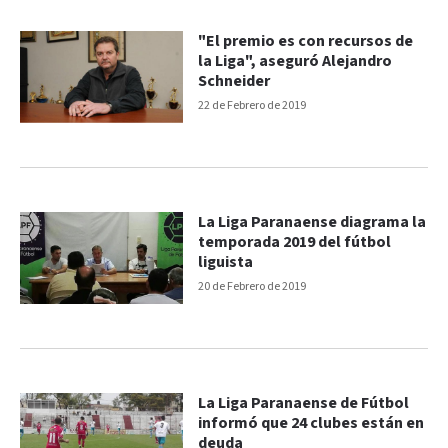
"El premio es con recursos de
la Liga", aseguró Alejandro
Schneider
22 de Febrero de 2019
La Liga Paranaense diagrama la
temporada 2019 del fútbol
liguista
20 de Febrero de 2019
La Liga Paranaense de Fútbol
informó que 24 clubes están en
deuda