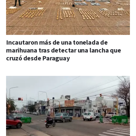
Incautaron más de una tonelada de
marihuana tras detectar una lancha que
cruzó desde Paraguay