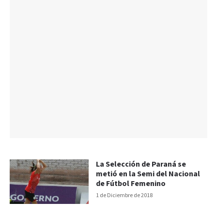
La Selección de Paraná se
metió en la Semi del Nacional
de Fútbol Femenino
1 de Diciembre de 2018