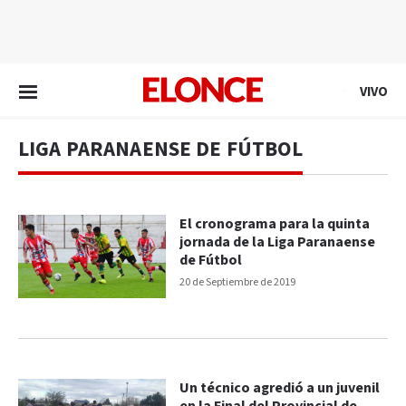
EN VIVO
VIVO
LIGA PARANAENSE DE FÚTBOL
El cronograma para la quinta
jornada de la Liga Paranaense
de Fútbol
20 de Septiembre de 2019
Un técnico agredió a un juvenil