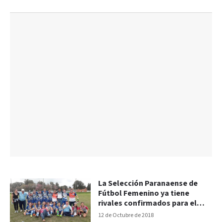
La Selección Paranaense de
Fútbol Femenino ya tiene
rivales confirmados para el
Nacional
12 de Octubre de 2018