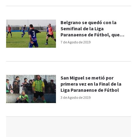
Belgrano se quedó con la
Semifinal de la Liga
Paranaense de Fútbol, que
terminó con incidentes
7 de Agosto de 2019
San Miguel se metió por
primera vez en la Final de la
Liga Paranaense de Fútbol
3 de Agosto de 2019