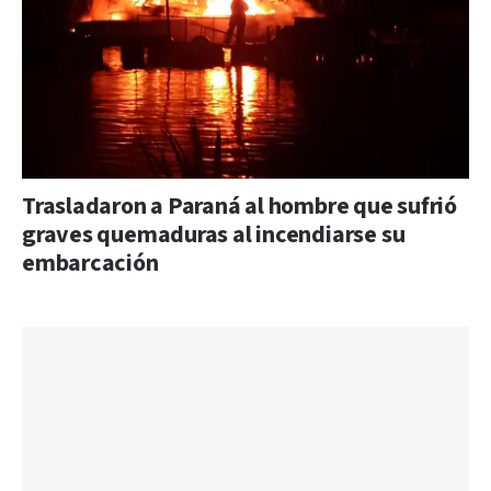
Trasladaron a Paraná al hombre que sufrió
graves quemaduras al incendiarse su
embarcación