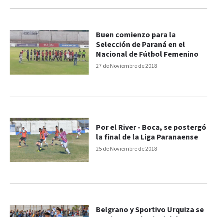
Buen comienzo para la
Selección de Paraná en el
Nacional de Fútbol Femenino
27 de Noviembre de 2018
Por el River - Boca, se postergó
la final de la Liga Paranaense
25 de Noviembre de 2018
Belgrano y Sportivo Urquiza se