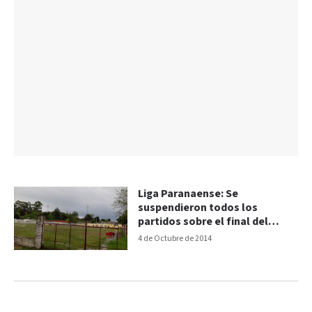
Liga Paranaense: Se
suspendieron todos los
partidos sobre el final del
primer tiempo
4 de Octubre de 2014