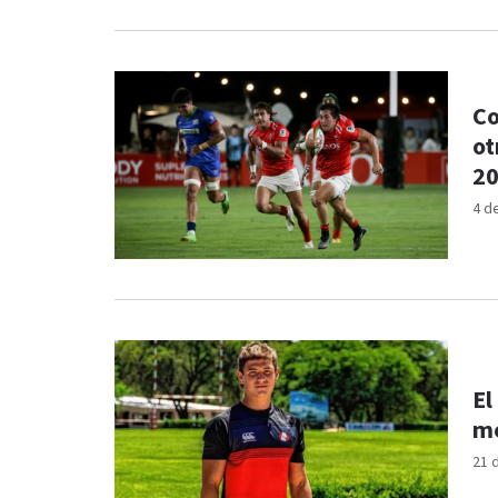
Co
ot
2
4 d
El
me
21 