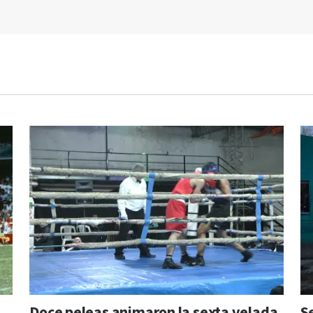
Doce peleas animaron la sexta velada
S