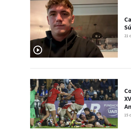
Ca
Sú
21 
Co
XV
Am
15 