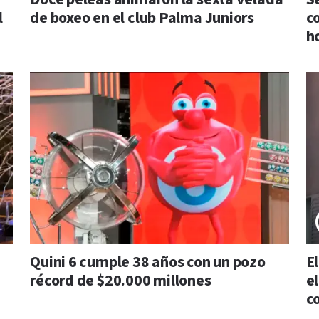
l
de boxeo en el club Palma Juniors
c
h
Quini 6 cumple 38 años con un pozo
E
récord de $20.000 millones
e
c