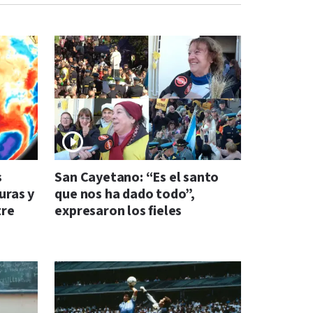
s
San Cayetano: “Es el santo
uras y
que nos ha dado todo”,
tre
expresaron los fieles