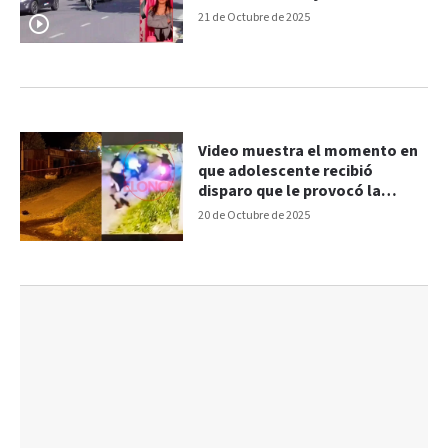
21 de Octubre de 2025
Video muestra el momento en
que adolescente recibió
disparo que le provocó la
muerte
20 de Octubre de 2025