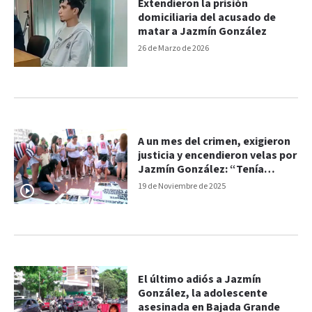
Extendieron la prisión
domiciliaria del acusado de
matar a Jazmín González
26 de Marzo de 2026
A un mes del crimen, exigieron
justicia y encendieron velas por
Jazmín González: “Tenía
muchos sueños por cumplir”
19 de Noviembre de 2025
El último adiós a Jazmín
González, la adolescente
asesinada en Bajada Grande