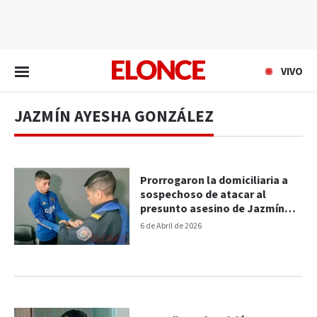
EN VIVO
VIVO
JAZMÍN AYESHA GONZÁLEZ
Prorrogaron la domiciliaria a
sospechoso de atacar al
presunto asesino de Jazmín
González
6 de Abril de 2026