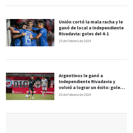
Unión cortó la mala racha y le
ganó de local a Independiente
Rivadavia: goles del 4-1
25 de Febrero de 2024
Argentinos le ganó a
Independiente Rivadavia y
volvió a lograr un éxito: goles
del 2-1
20 de Febrero de 2024