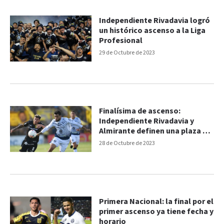
Independiente Rivadavia logró
un histórico ascenso a la Liga
Profesional
29 de Octubre de 2023
Finalísima de ascenso:
Independiente Rivadavia y
Almirante definen una plaza en
la Liga Profesional
28 de Octubre de 2023
Primera Nacional: la final por el
primer ascenso ya tiene fecha y
horario