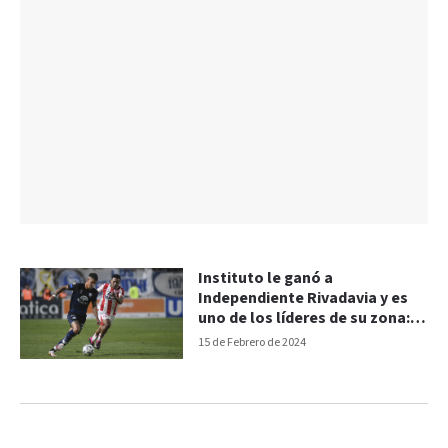
Instituto le ganó a
Independiente Rivadavia y es
uno de los líderes de su zona:
goles del 2-0
15 de Febrero de 2024