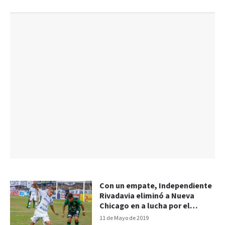
Con un empate, Independiente
Rivadavia eliminó a Nueva
Chicago en a lucha por el
ascenso
11 de Mayo de 2019