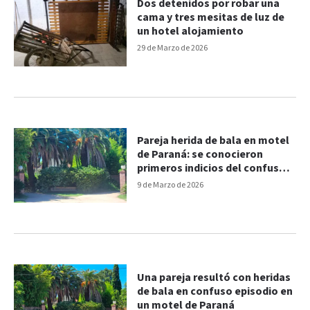
Dos detenidos por robar una
cama y tres mesitas de luz de
un hotel alojamiento
29 de Marzo de 2026
Pareja herida de bala en motel
de Paraná: se conocieron
primeros indicios del confuso
episodio
9 de Marzo de 2026
Una pareja resultó con heridas
de bala en confuso episodio en
un motel de Paraná