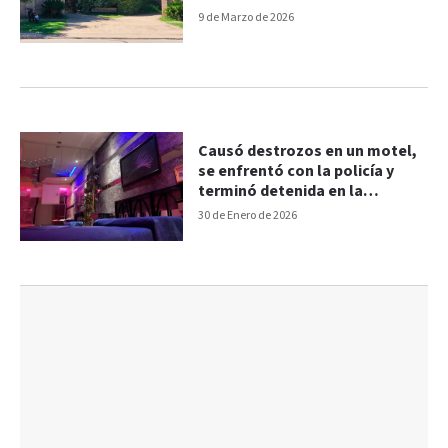
9 de Marzo de 2026
Causó destrozos en un motel,
se enfrentó con la policía y
terminó detenida en la
comisaría
30 de Enero de 2026