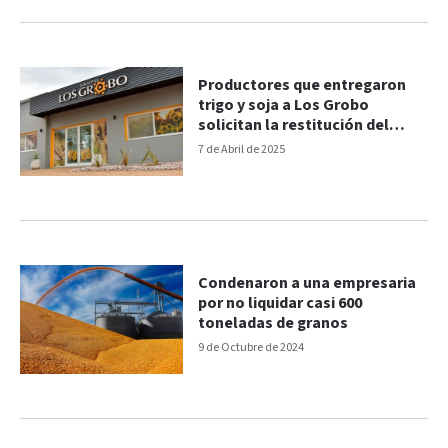
Productores que entregaron
trigo y soja a Los Grobo
solicitan la restitución del
grano
7 de Abril de 2025
Condenaron a una empresaria
por no liquidar casi 600
toneladas de granos
9 de Octubre de 2024