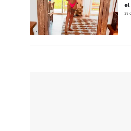
el
28 