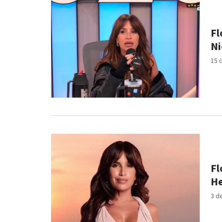
Fl
Ni
15 
Fl
He
3 d