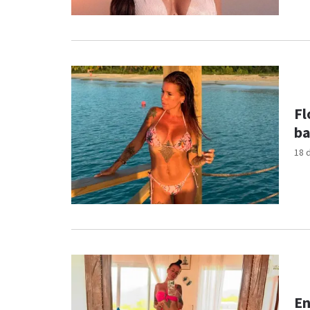
Fl
ba
18 
En