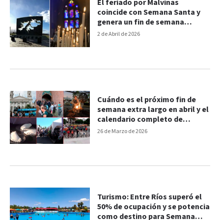
El feriado por Malvinas
coincide con Semana Santa y
genera un fin de semana
extralargo
2 de Abril de 2026
Cuándo es el próximo fin de
semana extra largo en abril y el
calendario completo de
feriados
26 de Marzo de 2026
Turismo: Entre Ríos superó el
50% de ocupación y se potencia
como destino para Semana