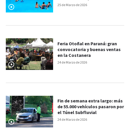
Santa
25 de Marzo de 2026
Feria Otoñal en Paraná: gran
convocatoria y buenas ventas
en la Costanera
24 de Marzo de 2026
Fin de semana extra largo: más
de 55.000 vehículos pasaron por
el Túnel Subfluvial
24 de Marzo de 2026