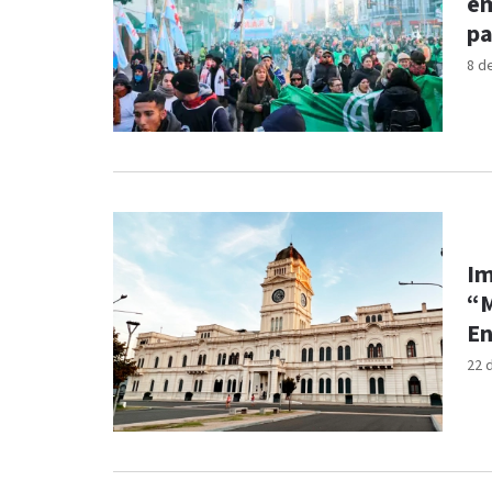
em
pa
8 d
Im
“M
En
22 