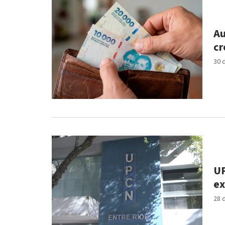
Au
cr
30 
UP
ex
28 