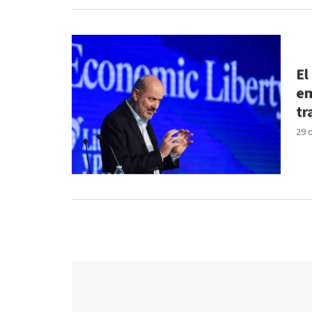
El
em
tr
29 