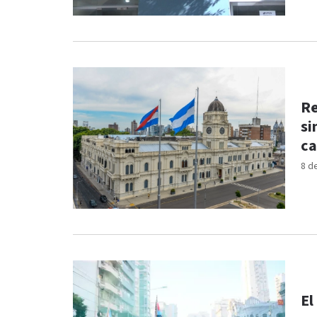
Re
si
ca
8 d
El