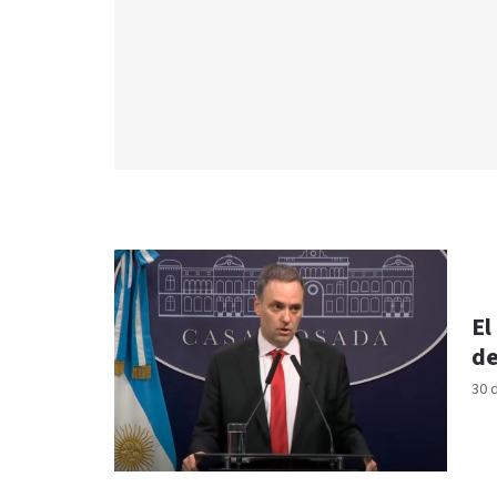
El
de
30 