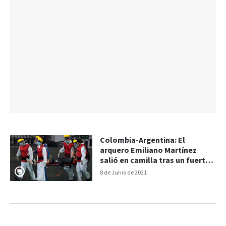
Colombia-Argentina: El
arquero Emiliano Martínez
salió en camilla tras un fuerte
golpe
8 de Junio de 2021