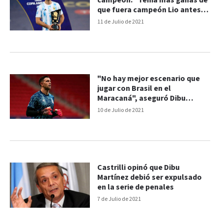
campeón: "Tenía más ganas de
que fuera campeón Lio antes
que yo"
11 de Julio de 2021
"No hay mejor escenario que
jugar con Brasil en el
Maracaná", aseguró Dibu
Martínez
10 de Julio de 2021
Castrilli opinó que Dibu
Martínez debió ser expulsado
en la serie de penales
7 de Julio de 2021