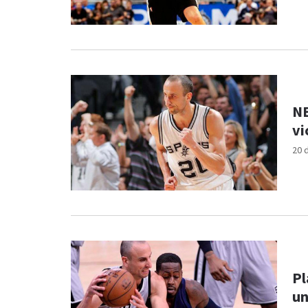
NB
vi
20 
Pl
un