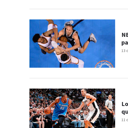
NB
pa
13 
Lo
qu
11 