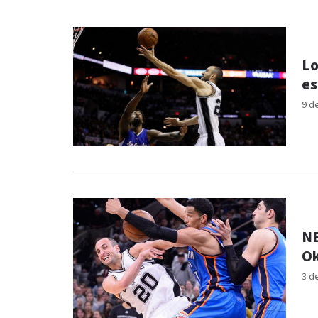
Lo
es
9 d
NB
Ok
3 d