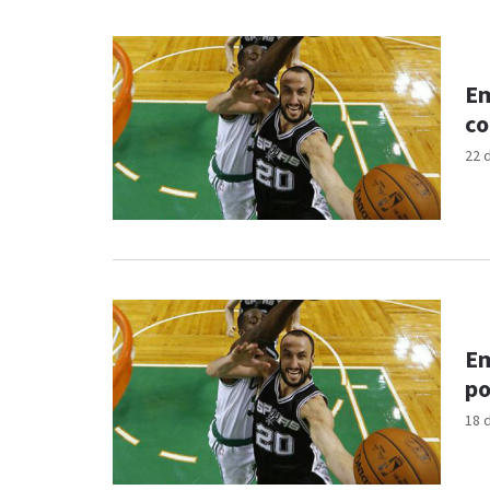
Em
co
22 
Em
po
18 