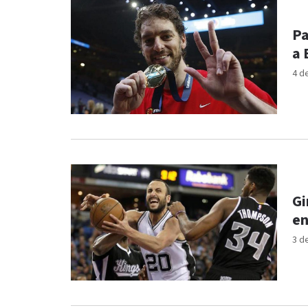
Pa
a 
4 d
Gi
en
3 d