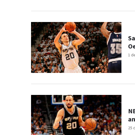
Sa
Oe
1 d
NB
an
25 