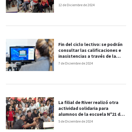
Paraná
12 de Diciembre de 2024
Fin del ciclo lectivo: se podrán
consultar las calificaciones e
inasistencias a través de la
Libreta Digital
7 de Diciembre de 2024
La filial de River realizó otra
actividad solidaria para
alumnos de la escuela Nº21 de
Educación Integral
5 de Diciembre de 2024