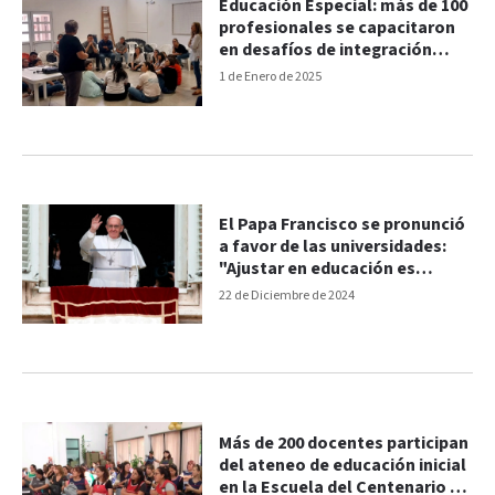
Educación Especial: más de 100
profesionales se capacitaron
en desafíos de integración
sensorial y comunicacional
1 de Enero de 2025
El Papa Francisco se pronunció
a favor de las universidades:
"Ajustar en educación es
criminal"
22 de Diciembre de 2024
Más de 200 docentes participan
del ateneo de educación inicial
en la Escuela del Centenario de