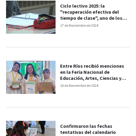
Ciclo lectivo 2025: la
"recuperación efectiva del
tiempo de clase", uno de los
ejes centrales
17 de Noviembre de 2024
Entre Ríos recibió menciones
en la Feria Nacional de
Educación, Artes, Ciencias y
Tecnología
16 de Noviembre de 2024
Confirmaron las fechas
tentativas del calendario