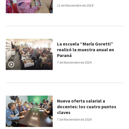
cinco años
11 de Noviembre de 2024
La escuela “María Goretti”
realizó la muestra anual en
Paraná
7 de Noviembre de 2024
Nueva oferta salarial a
docentes: los cuatro puntos
claves
7 de Noviembre de 2024