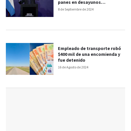
panes en desayunos
presidenciales
8 de Septiembre de 2024
Empleado de transporte robó
$400 mil de una encomienda y
fue detenido
16 de Agosto de 2024