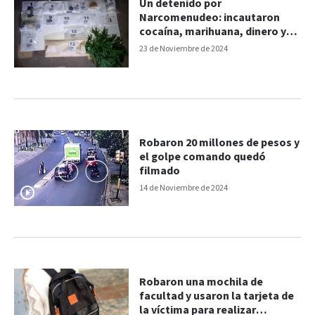
Un detenido por
Narcomenudeo: incautaron
cocaína, marihuana, dinero y
una moto
23 de Noviembre de 2024
Robaron 20 millones de pesos y
el golpe comando quedó
filmado
14 de Noviembre de 2024
Robaron una mochila de
facultad y usaron la tarjeta de
la víctima para realizar