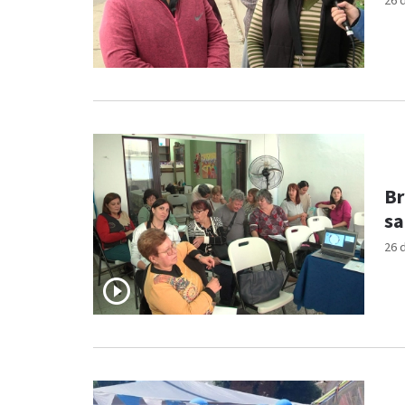
26 
Br
sa
26 