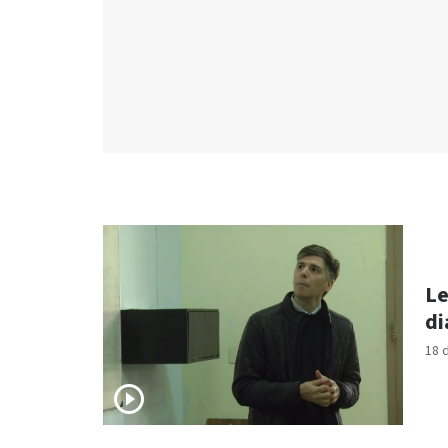
Le
di
18 