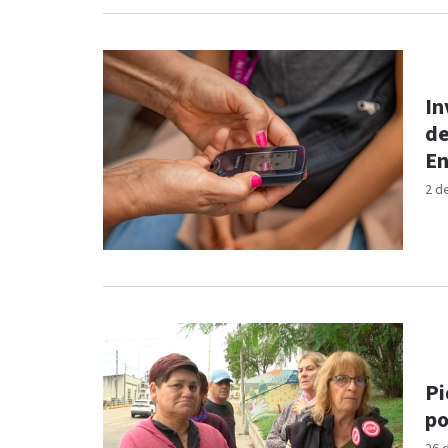
In
de
En
2 d
Pi
po