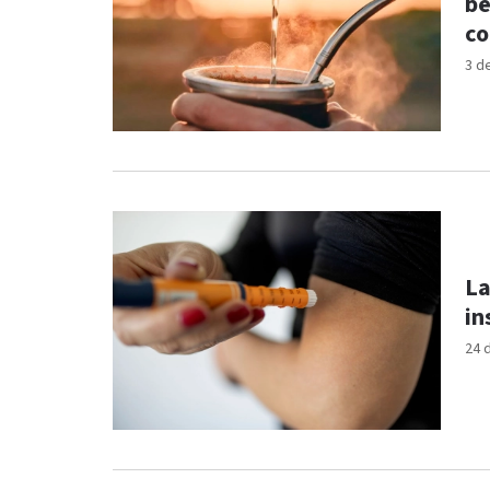
be
co
3 d
La
in
24 