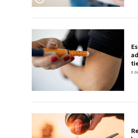
Es
ad
ti
8 d
Re