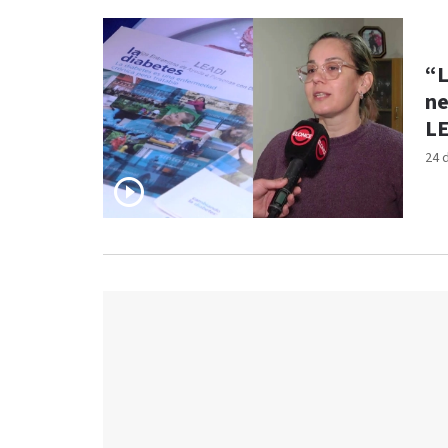
“L
ne
L
24 