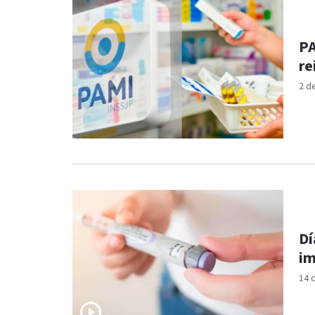
PA
re
2 d
Dí
im
14 