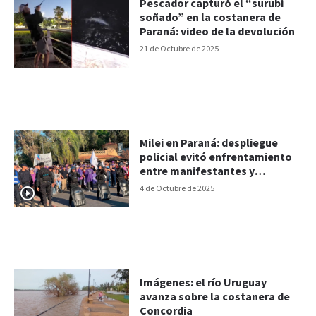
Pescador capturó el “surubí
soñado” en la costanera de
Paraná: video de la devolución
21 de Octubre de 2025
Milei en Paraná: despliegue
policial evitó enfrentamiento
entre manifestantes y
libertarios
4 de Octubre de 2025
Imágenes: el río Uruguay
avanza sobre la costanera de
Concordia