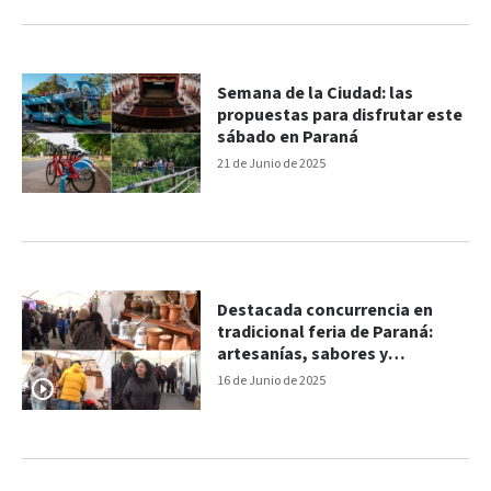
Semana de la Ciudad: las
propuestas para disfrutar este
sábado en Paraná
21 de Junio de 2025
Destacada concurrencia en
tradicional feria de Paraná:
artesanías, sabores y
productos únicos
16 de Junio de 2025