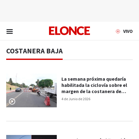
EN VIVO
VIVO
COSTANERA BAJA
La semana próxima quedaría
habilitada la ciclovía sobre el
margen de la costanera de
Paraná
4 de Junio de 2026