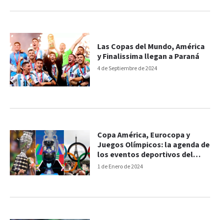
Las Copas del Mundo, América
y Finalissima llegan a Paraná
4 de Septiembre de 2024
Copa América, Eurocopa y
Juegos Olímpicos: la agenda de
los eventos deportivos del
2024
1 de Enero de 2024