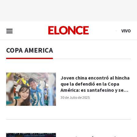
EN VIVO
VIVO
COPA AMERICA
Joven china encontró al hincha
que la defendió en la Copa
América: es santafesino y se
juntarán
30 de Julio de 2025