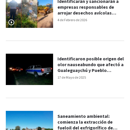
Identificarán y sancionarán a
empresas responsables de
arrojar desechos avícolas
cerca de un arroyo
4 de Febrero de 2026
Identificaron posible origen del
olor nauseabundo que afectó a
Gualeguaychú y Pueblo
Belgrano
17 de Mayo de 2025
Saneamiento ambiental:
comienza la extracción de
fueloil del exfrigorífico de