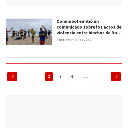
Conmebol emitió un
comunicado sobre los actos de
violencia entre hinchas de Boca
y Fluminense
2 de Noviembre de 2023
2
3
4