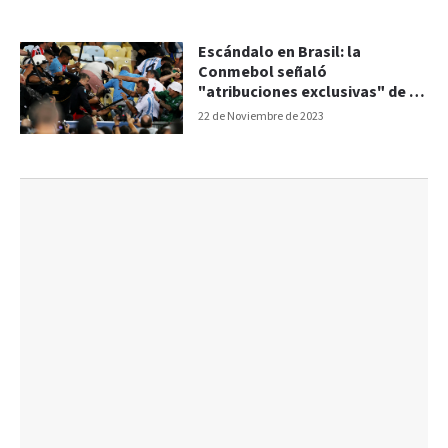
Escándalo en Brasil: la
Conmebol señaló
"atribuciones exclusivas" de la
FIFA
22 de Noviembre de 2023