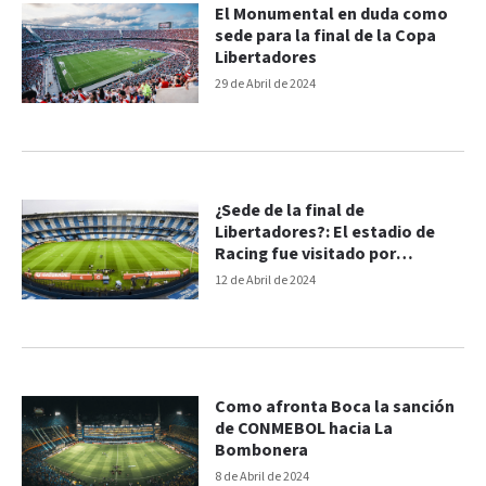
El Monumental en duda como
sede para la final de la Copa
Libertadores
29 de Abril de 2024
¿Sede de la final de
Libertadores?: El estadio de
Racing fue visitado por
Conmebol
12 de Abril de 2024
Como afronta Boca la sanción
de CONMEBOL hacia La
Bombonera
8 de Abril de 2024