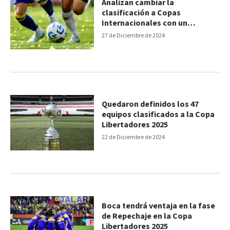
Analizan cambiar la
clasificación a Copas
Internacionales con un
“sistema de ranking”
27 de Diciembre de 2024
Quedaron definidos los 47
equipos clasificados a la Copa
Libertadores 2025
22 de Diciembre de 2024
Boca tendrá ventaja en la fase
de Repechaje en la Copa
Libertadores 2025